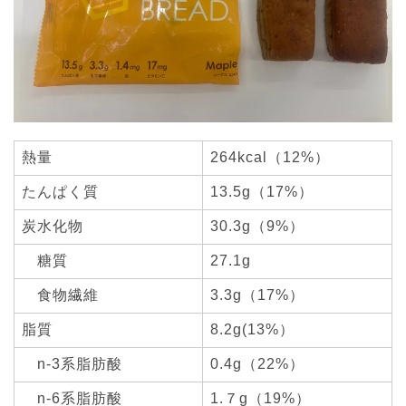
熱量
264kcal（12%）
たんぱく質
13.5g（17%）
炭水化物
30.3g（9%）
糖質
27.1g
食物繊維
3.3g（17%）
脂質
8.2g(13%）
n-3系脂肪酸
0.4g（22%）
n-6系脂肪酸
1.７g（19%）