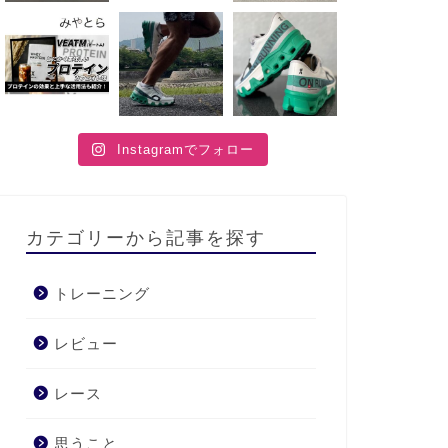
【初心者向】トライアスロン用ロー
【初心者
ドバイクの選び方2024年Ver.
ットスー
プと価格
Instagramでフォロー
2024年4月9日
トレーニング
トレーニング
カテゴリーから記事を探す
トレーニング
レビュー
レース
【初心者向】ロードバイクの走りを
ロードバ
左右するホイール性能の違いとは？
イド！種
思うこと