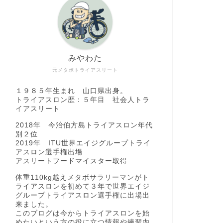
トレーニング
トレーニング
みやわた
元メタボトライアスリート
１９８５年生まれ 山口県出身。
トライアスロン歴：５年目 社会人トラ
イアスリート
待望の新色登場！！
実体験に
2018年 今治伯方島トライアスロン年代
別２位
Cloudmonster2（クラウドモンスタ
なダイエ
2019年 ITU世界エイジグループトライ
ー2）
け。
アスロン選手権出場
アスリートフードマイスター取得
2025年1月26日
体重110kg越えメタボサラリーマンがト
ライアスロンを初めて３年で世界エイジ
グループトライアスロン選手権に出場出
トレーニング
トレーニング
来ました。
このブログは今からトライアスロンを始
めたいという方の役に立つ情報や練習内