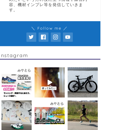
容、機材インプレ等を発信していきま
す。
＼ Follow me ／
トライアスロンを本気ではじめたい
【初心者
人におすすめするロードバイク3選
ングシュ
Instagram
2024年Ver.
ューズ紹介
2024年4月13日
トレーニング
トレーニング