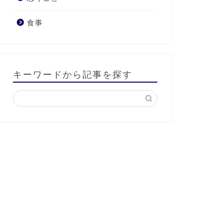
品
食事
2023年12月9日
トレーニング
トレーニング
キーワードから記事を探す
【レビュー】科学的データ分析によ
ダイエッ
り導かれるバイクフィッティングサ
分）
ービス「idmatch」を受けて感じた
事
2023年5月26日