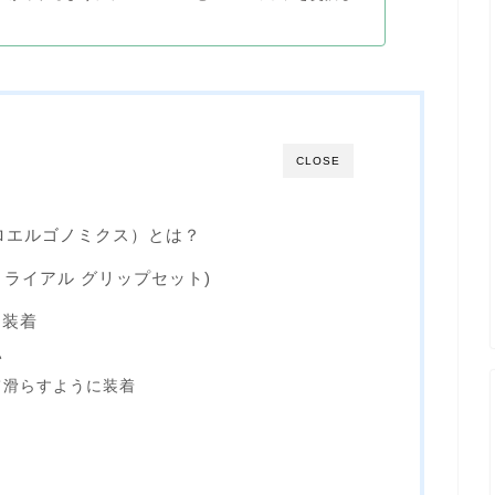
CLOSE
シンクロエルゴノミクス）とは？
(タイムトライアル グリップセット)
を装着
い
て滑らすように装着