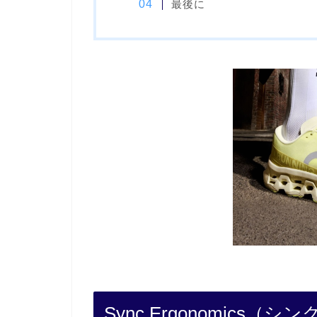
最後に
Sync Ergonomic