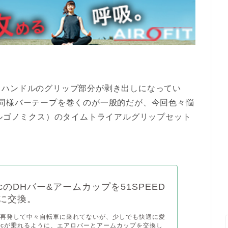
に、ハンドルのグリップ部分が剥き出しになってい
同様バーテープを巻くのが一般的だが、今回色々悩
ンクロエルゴノミクス）のタイムトライアルグリップセット
DiscのDHバー&アームカップを51SPEED
製に交換。
再発して中々自転車に乗れてないが、少しでも快適に愛
 Discが乗れるように、エアロバーとアームカップを交換し