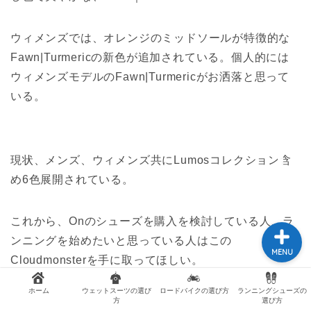
ウィメンズでは、オレンジのミッドソールが特徴的な
レビュー
Fawn|Turmericの新色が追加されている。個人的には
ウィメンズモデルのFawn|Turmericがお洒落と思って
トレーニング
いる。
食事
現状、メンズ、ウィメンズ共にLumosコレクション含
レース
め6色展開されている。
これから、Onのシューズを購入を検討している人、ラ
ンニングを始めたいと思っている人はこの
MENU
Cloudmonsterを手に取ってほしい。
ホーム
ウェットスーツの選び
ロードバイクの選び方
ランニングシューズの
方
選び方
必ず「モンスター級のヤバいシューズ」と