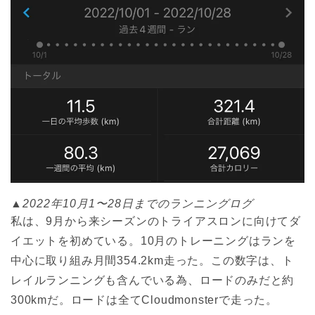
▲2022年10月1〜28日までのランニングログ
私は、9月から来シーズンのトライアスロンに向けてダ
イエットを初めている。10月のトレーニングはランを
中心に取り組み月間354.2km走った。この数字は、ト
レイルランニングも含んでいる為、ロードのみだと約
300kmだ。ロードは全てCloudmonsterで走った。