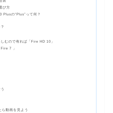
比較表
の選び方
 10 Plusの“Plus”って何？
か？
」
ので有れば「Fire HD 10」
re 7 」
おう
じたら動画を見よう