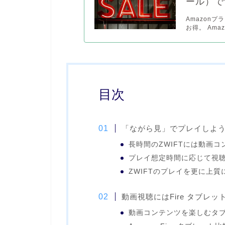
ール）で
Amazon
お得。 Ama
目次
「ながら見」でプレイしよ
長時間のZWIFTには動画
プレイ想定時間に応じて視
ZWIFTのプレイを更に上
動画視聴にはFire タブレ
動画コンテンツを楽しむタ