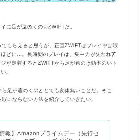
イに足が遠のくのもZWIFTだ。
ってもらえると思うが、正直ZWIFTはプレイ中は暇
るほどに…。長時間のプレイは、集中力が失われ苦
ジが定着するとZWIFTから足が遠のき効率のいト
ない。
グから足が遠のくのととても勿体無いことだ。そこ
イを暇にならない方法を紹介していきたい。
情報】Amazonプライムデー（先行セ