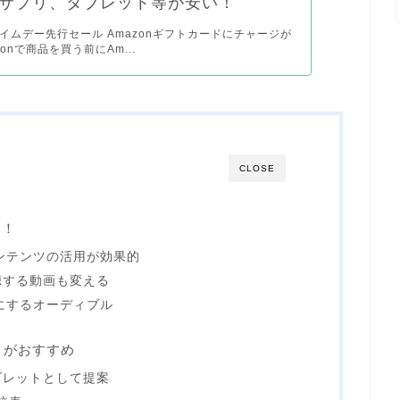
サプリ、タブレット等が安い！
プライムデー先行セール Amazonギフトカードにチャージが
zonで商品を買う前にAm...
CLOSE
う！
コンテンツの活用が効果的
聴する動画も変える
質にするオーディブル
ットがおすすめ
ブレットとして提案