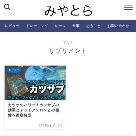
レビュー
トレーニング
レース
食事
思うこと
お問い合わせ
― TAG ―
サプリメント
レビュー
カツオのパワー！カツサプの
効果とトライアスロンとの相
性を徹底解説
2023年11月17日