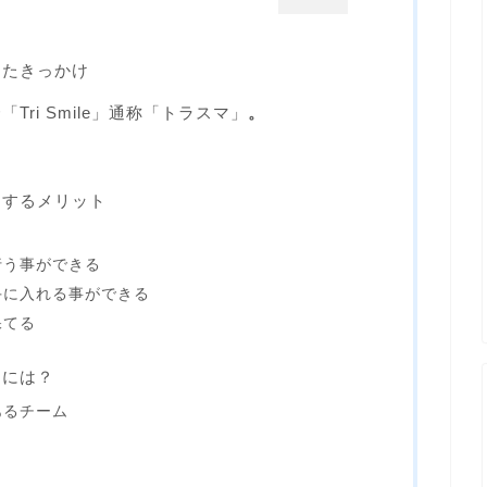
ったきっかけ
ri Smile」通称「トラスマ」
。
属するメリット
行う事ができる
手に入れる事ができる
保てる
るには？
あるチーム