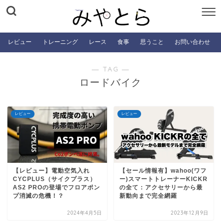
レビュー
トレーニング
レース
食事
思うこと
お問い合わせ
― TAG ―
ロードバイク
レビュー
レビュー
【レビュー】電動空気入れ
【セール情報有】wahoo(ワフ
CYCPLUS（サイクプラス）
ー)スマートトレーナーKICKR
AS2 PROの登場でフロアポン
の全て：アクセサリーから最
プ消滅の危機！？
新動向まで完全網羅
2024年4月5日
2023年12月9日