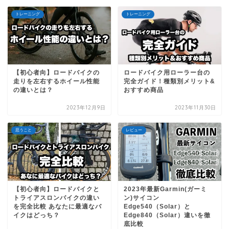
トレーニング
トレーニング
【初心者向】ロードバイクの
ロードバイク用ローラー台の
走りを左右するホイール性能
完全ガイド！種類別メリット&
の違いとは？
おすすめ商品
2023年12月9日
2023年11月30日
思うこと
レビュー
【初心者向】ロードバイクと
2023年最新Garmin(ガーミ
トライアスロンバイクの違い
ン)サイコン
を完全比較 あなたに最適なバ
Edge540（Solar）と
イクはどっち？
Edge840（Solar）違いを徹
底比較